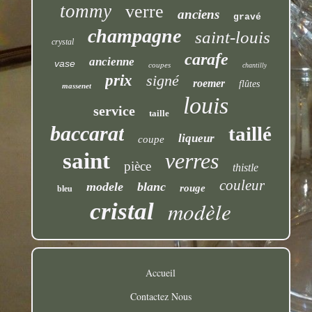
tommy
verre
anciens
gravé
champagne
saint-louis
crystal
carafe
ancienne
vase
coupes
chantilly
prix
signé
roemer
flûtes
massenet
louis
service
taille
baccarat
taillé
liqueur
coupe
saint
verres
pièce
thistle
couleur
modele
blanc
rouge
bleu
modèle
cristal
Accueil
Contactez Nous