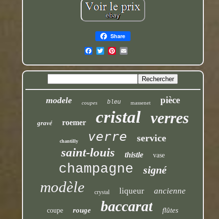
Share
pièce
modele
bleu
coupes
massenet
cristal
verres
roemer
gravé
verre
service
chantilly
saint-louis
thistle
vase
champagne
signé
modèle
liqueur
ancienne
crystal
baccarat
rouge
flûtes
coupe