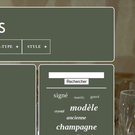
-TYPE
STYLE
signé
gravé
chantilly
modèle
crystal
ancienne
champagne