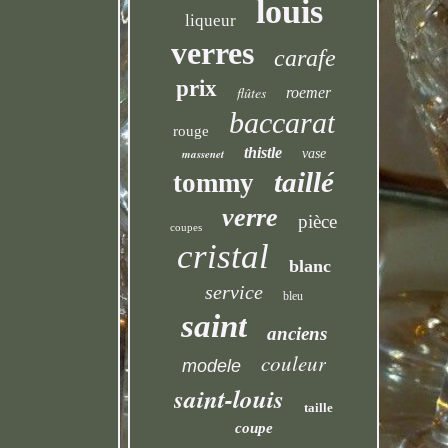
louis
liqueur
verres
carafe
prix
flûtes
roemer
baccarat
rouge
thistle
massenet
vase
taillé
tommy
verre
pièce
coupes
cristal
blanc
service
bleu
saint
anciens
couleur
modele
saint-louis
taille
coupe