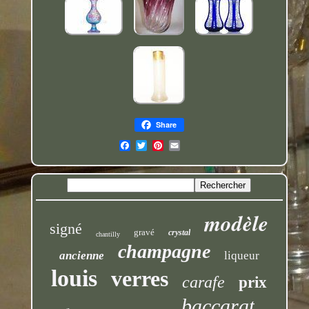
Share
modèle
signé
gravé
crystal
chantilly
champagne
ancienne
liqueur
louis
verres
carafe
prix
baccarat