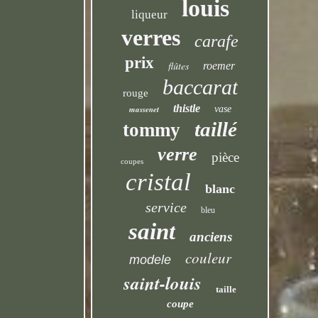
louis
liqueur
verres
carafe
prix
flûtes
roemer
baccarat
rouge
thistle
massenet
vase
taillé
tommy
verre
pièce
coupes
cristal
blanc
service
bleu
saint
anciens
couleur
modele
saint-louis
taille
coupe