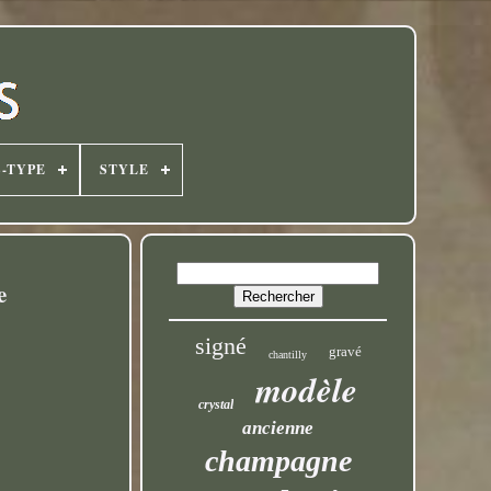
-TYPE
STYLE
e
signé
gravé
chantilly
modèle
crystal
ancienne
champagne