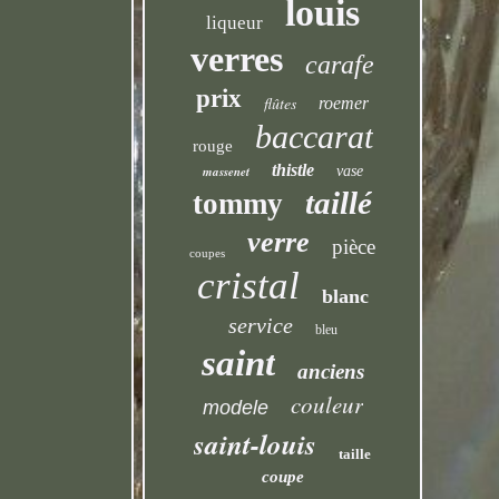
louis
liqueur
verres
carafe
prix
flûtes
roemer
baccarat
rouge
thistle
massenet
vase
taillé
tommy
verre
pièce
coupes
cristal
blanc
service
bleu
saint
anciens
couleur
modele
saint-louis
taille
coupe