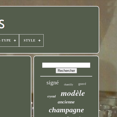
-TYPE
STYLE
signé
gravé
chantilly
modèle
crystal
ancienne
champagne