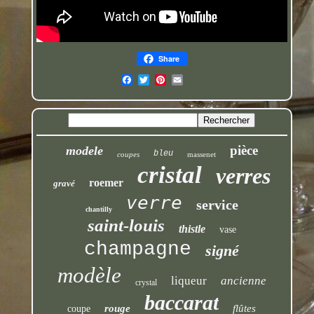
Share
pièce
modele
bleu
coupes
massenet
cristal
verres
roemer
gravé
verre
service
chantilly
saint-louis
thistle
vase
champagne
signé
modèle
liqueur
ancienne
crystal
baccarat
rouge
flûtes
coupe