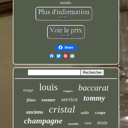
monde.
Share
louis
baccarat
rouge
coupes
tommy
service
roemer
flûtes
cristal
anciens
coupe
taille
champagne
thistle
vase
chantilly