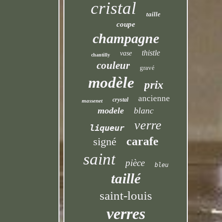
cristal
taille
coupe
champagne
thistle
vase
chantilly
couleur
gravé
modèle
prix
ancienne
crystal
massenet
modele
blanc
verre
liqueur
carafe
signé
saint
pièce
bleu
taillé
saint-louis
verres