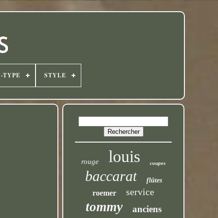
-TYPE
STYLE
louis
rouge
coupes
baccarat
flûtes
service
roemer
tommy
anciens