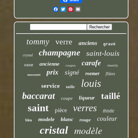
tommy
verre
anciens
gravé
champagne
saint-louis
crystal
carafe
ancienne
vase
coupes
chantilly
prix
signé
roemer
flûtes
massenet
louis
service
taille
baccarat
taillé
liqueur
coupe
saint
verres
pièce
thistle
couleur
modele
blanc
rouge
bleu
modèle
cristal