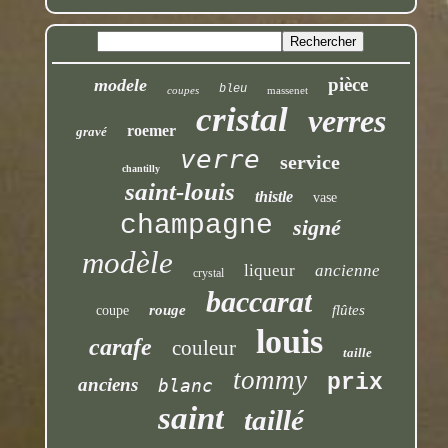
pièce
modele
bleu
coupes
massenet
cristal
verres
roemer
gravé
verre
service
chantilly
saint-louis
thistle
vase
champagne
signé
modèle
liqueur
ancienne
crystal
baccarat
rouge
flûtes
coupe
louis
carafe
couleur
taille
tommy
prix
anciens
blanc
saint
taillé