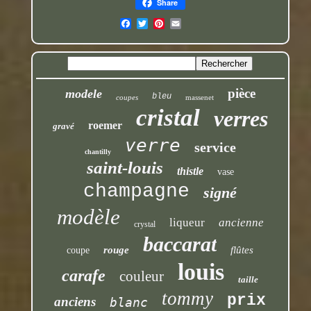
Share
pièce
modele
bleu
coupes
massenet
cristal
verres
roemer
gravé
verre
service
chantilly
saint-louis
thistle
vase
champagne
signé
modèle
liqueur
ancienne
crystal
baccarat
rouge
flûtes
coupe
louis
carafe
couleur
taille
tommy
prix
anciens
blanc