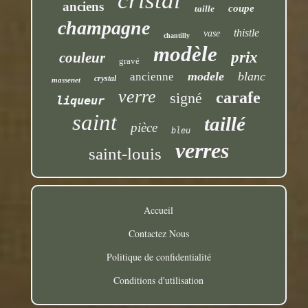
cristal
anciens
coupe
taille
champagne
thistle
vase
chantilly
modèle
prix
couleur
gravé
modele
blanc
ancienne
crystal
massenet
verre
carafe
signé
liqueur
saint
taillé
pièce
bleu
verres
saint-louis
Accueil
Contactez Nous
Politique de confidentialité
Conditions d'utilisation