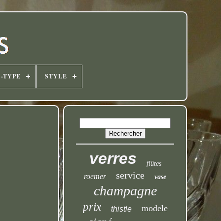
-TYPE
STYLE
verres
flûtes
service
roemer
vase
champagne
prix
modele
thistle