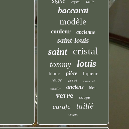
signé
taille
crystal
baccarat
modèle
couleur
ancienne
saint-louis
cristal
saint
louis
tommy
pièce
blanc
liqueur
rouge
gravé
massenet
anciens
bleu
chantilly
verre
coupe
taillé
carafe
coupes