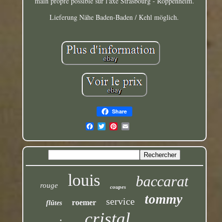
main propre possible sur l'axe Strasbourg - Roppenheim.
Lieferung Nähe Baden-Baden / Kehl möglich.
Share
louis
baccarat
rouge
coupes
tommy
service
roemer
flûtes
cristal