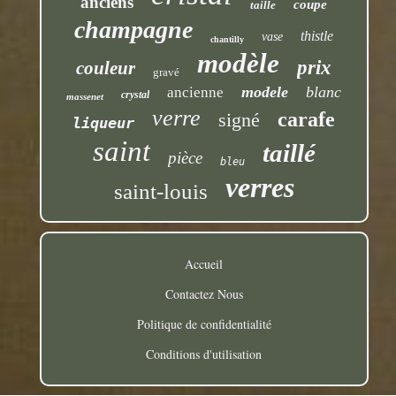
anciens
coupe
taille
champagne
thistle
vase
chantilly
modèle
prix
couleur
gravé
modele
blanc
ancienne
crystal
massenet
verre
carafe
signé
liqueur
saint
taillé
pièce
bleu
verres
saint-louis
Accueil
Contactez Nous
Politique de confidentialité
Conditions d'utilisation