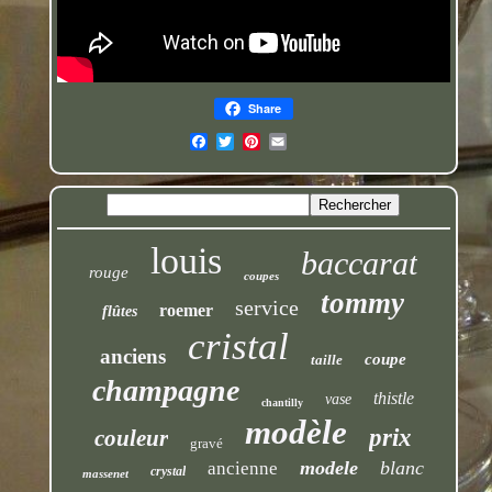
Share
louis
baccarat
rouge
coupes
tommy
service
roemer
flûtes
cristal
anciens
coupe
taille
champagne
thistle
vase
chantilly
modèle
prix
couleur
gravé
modele
blanc
ancienne
crystal
massenet