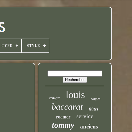
-TYPE
STYLE
louis
rouge
coupes
baccarat
flûtes
service
roemer
tommy
anciens