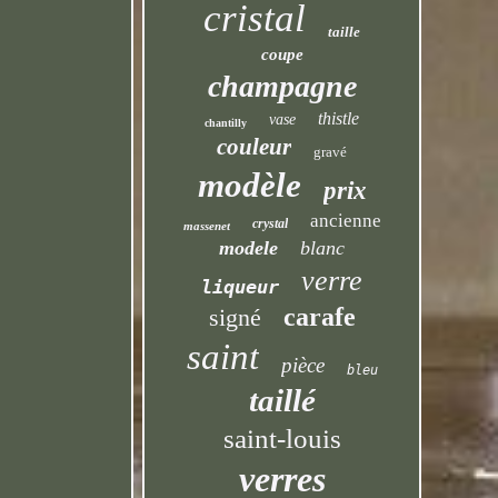
cristal
taille
coupe
champagne
thistle
vase
chantilly
couleur
gravé
modèle
prix
ancienne
crystal
massenet
modele
blanc
verre
liqueur
carafe
signé
saint
pièce
bleu
taillé
saint-louis
verres