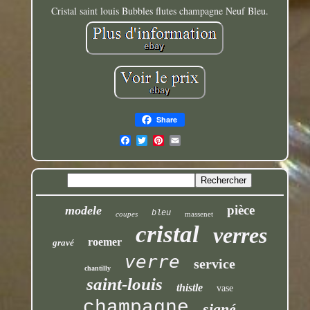
Cristal saint louis Bubbles flutes champagne Neuf Bleu.
Share
pièce
modele
bleu
coupes
massenet
cristal
verres
roemer
gravé
verre
service
chantilly
saint-louis
thistle
vase
champagne
signé