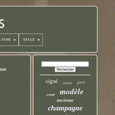
-TYPE
STYLE
nee
signé
gravé
chantilly
modèle
crystal
ancienne
champagne