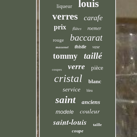
louis
liqueur
verres
carafe
prix
flûtes
roemer
baccarat
rouge
thistle
massenet
vase
taillé
tommy
verre
pièce
coupes
cristal
blanc
service
bleu
saint
anciens
couleur
modele
saint-louis
taille
coupe