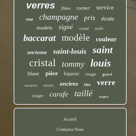
verres
service
roemer
flûtes
champagne
prix
thistle
vase
signé
modele
taille
crystal
modèle
baccarat
couleur
saint
saint-louis
ancienne
cristal
louis
tommy
pièce
blanc
liqueur
rouge
gravé
verre
anciens
bleu
massenet
chantilly
taillé
carafe
coupe
coupes
Accueil
Contactez Nous