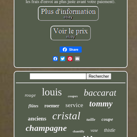
les frais d'envoi au plus juste avant votre paiement).
Share
louis
baccarat
rouge
coupes
tommy
service
roemer
flûtes
cristal
anciens
coupe
taille
champagne
thistle
vase
chantilly