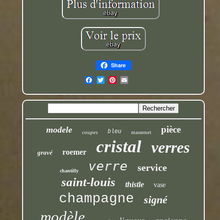
Share
pièce
modele
bleu
coupes
massenet
cristal
verres
roemer
gravé
verre
service
chantilly
saint-louis
thistle
vase
champagne
signé
modèle