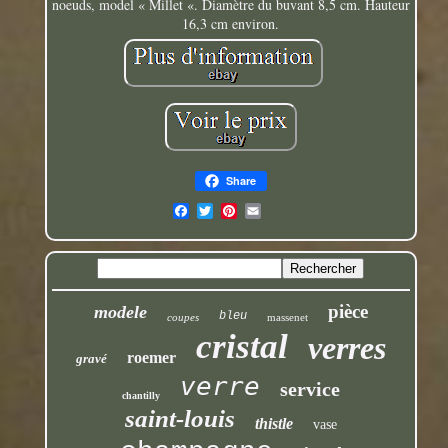
noeuds, model « Millet «. Diamètre du buvant 8,5 cm. Hauteur
16,3 cm environ.
Share
pièce
modele
bleu
coupes
massenet
cristal
verres
roemer
gravé
verre
service
chantilly
saint-louis
thistle
vase