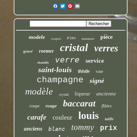
pièce
modele
bleu
coupes
massenet
cristal
verres
roemer
gravé
verre
service
chantilly
saint-louis
thistle
vase
champagne
signé
modèle
liqueur
ancienne
crystal
baccarat
rouge
flûtes
coupe
louis
carafe
couleur
taille
tommy
prix
anciens
blanc