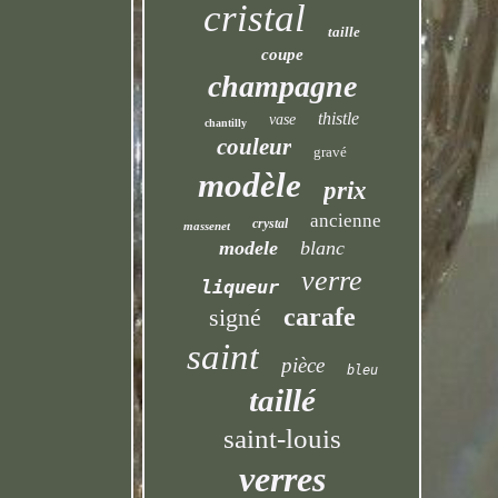
cristal
taille
coupe
champagne
thistle
vase
chantilly
couleur
gravé
modèle
prix
ancienne
crystal
massenet
modele
blanc
verre
liqueur
carafe
signé
saint
pièce
bleu
taillé
saint-louis
verres