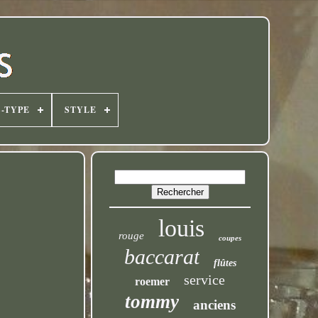
-TYPE
STYLE
louis
rouge
coupes
baccarat
flûtes
service
roemer
tommy
anciens