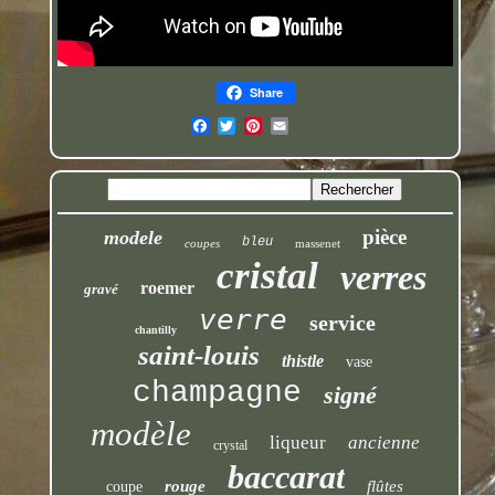
Share
pièce
modele
bleu
coupes
massenet
cristal
verres
roemer
gravé
verre
service
chantilly
saint-louis
thistle
vase
champagne
signé
modèle
liqueur
ancienne
crystal
baccarat
rouge
flûtes
coupe