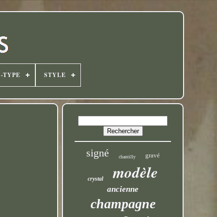
-TYPE
STYLE
signé
gravé
chantilly
modèle
crystal
ancienne
champagne