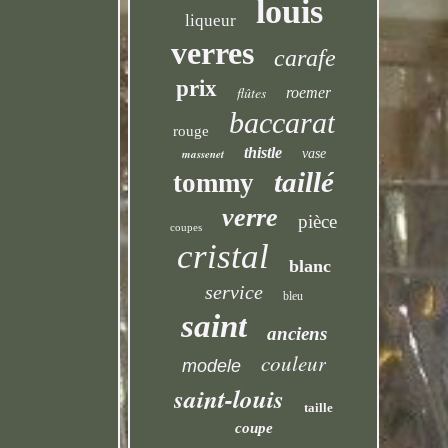
louis
liqueur
verres
carafe
prix
flûtes
roemer
baccarat
rouge
thistle
massenet
vase
taillé
tommy
verre
pièce
coupes
cristal
blanc
service
bleu
saint
anciens
couleur
modele
saint-louis
taille
coupe