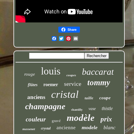
Share
louis
baccarat
rouge
coupes
tommy
service
roemer
flûtes
cristal
anciens
coupe
taille
champagne
thistle
vase
chantilly
modèle
prix
couleur
gravé
modele
blanc
ancienne
crystal
massenet