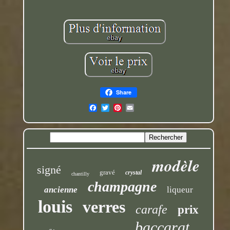
Share
modèle
signé
gravé
crystal
chantilly
champagne
ancienne
liqueur
louis
verres
carafe
prix
baccarat