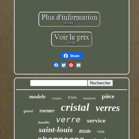
Share
pièce
modele
bleu
coupes
massenet
cristal
verres
roemer
gravé
verre
service
chantilly
saint-louis
thistle
vase