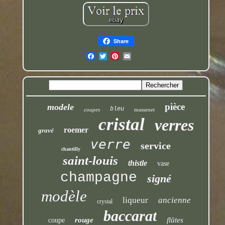
Share
pièce
modele
bleu
coupes
massenet
cristal
verres
roemer
gravé
verre
service
chantilly
saint-louis
thistle
vase
champagne
signé
modèle
liqueur
ancienne
crystal
baccarat
rouge
flûtes
coupe