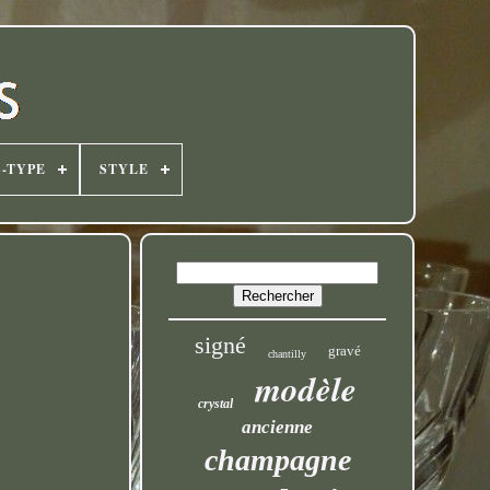
-TYPE
STYLE
signé
gravé
chantilly
modèle
crystal
ancienne
champagne