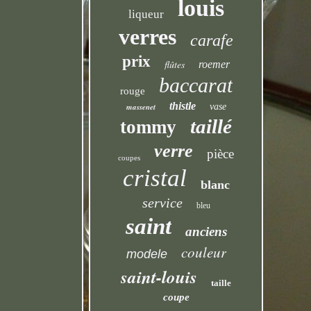
louis
liqueur
verres
carafe
prix
flûtes
roemer
baccarat
rouge
thistle
massenet
vase
taillé
tommy
verre
pièce
coupes
cristal
blanc
service
bleu
saint
anciens
couleur
modele
saint-louis
taille
coupe