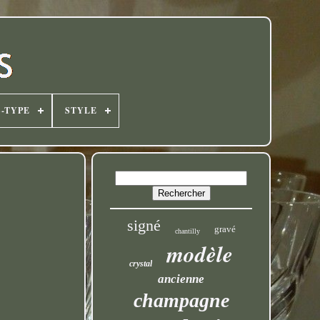
-TYPE
STYLE
signé
gravé
chantilly
modèle
crystal
ancienne
champagne