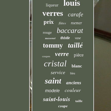
louis
liqueur
verres
carafe
prix
flûtes
roemer
baccarat
rouge
thistle
massenet
vase
taillé
tommy
verre
pièce
coupes
cristal
blanc
service
bleu
saint
anciens
couleur
modele
saint-louis
taille
coupe