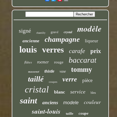
modèle
signé
gravé
crystal
chantilly
champagne
ancienne
liqueur
louis
verres
carafe
prix
baccarat
flûtes
roemer
rouge
tommy
thistle
massenet
vase
taillé
verre
pièce
coupes
cristal
service
blanc
bleu
saint
couleur
anciens
modele
saint-louis
coupe
taille