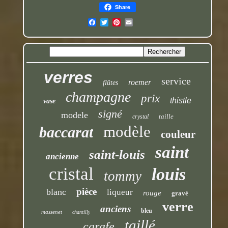
Share
verres
service
roemer
flûtes
champagne
prix
thistle
vase
signé
modele
taille
crystal
modèle
baccarat
couleur
saint
saint-louis
ancienne
cristal
louis
tommy
pièce
blanc
liqueur
rouge
gravé
verre
anciens
bleu
massenet
chantilly
taillé
carafe