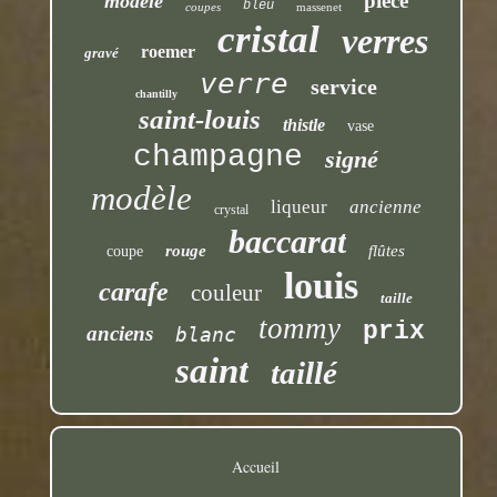
pièce
modele
bleu
coupes
massenet
cristal
verres
roemer
gravé
verre
service
chantilly
saint-louis
thistle
vase
champagne
signé
modèle
liqueur
ancienne
crystal
baccarat
rouge
flûtes
coupe
louis
carafe
couleur
taille
tommy
prix
anciens
blanc
saint
taillé
Accueil