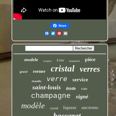
Share
pièce
modele
bleu
coupes
massenet
cristal
verres
roemer
gravé
verre
service
chantilly
saint-louis
thistle
vase
champagne
signé
modèle
liqueur
ancienne
crystal
baccarat