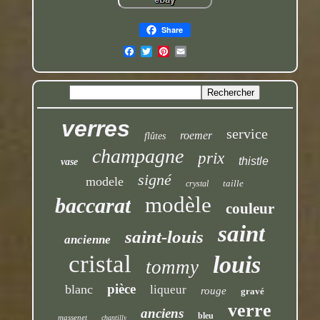
Share
verres
service
roemer
flûtes
champagne
prix
thistle
vase
signé
modele
taille
crystal
modèle
baccarat
couleur
saint
saint-louis
ancienne
cristal
louis
tommy
pièce
blanc
liqueur
rouge
gravé
verre
anciens
bleu
massenet
chantilly