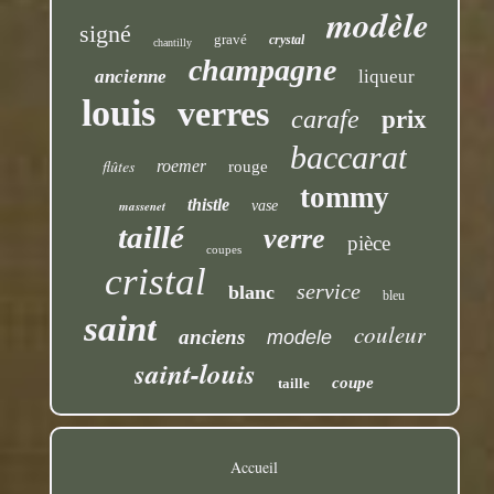
modèle
signé
gravé
crystal
chantilly
champagne
ancienne
liqueur
louis
verres
carafe
prix
baccarat
flûtes
roemer
rouge
tommy
thistle
massenet
vase
taillé
verre
pièce
coupes
cristal
service
blanc
bleu
saint
couleur
anciens
modele
saint-louis
coupe
taille
Accueil