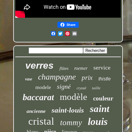
Share
verres
service
roemer
flûtes
champagne
prix
thistle
vase
signé
modele
taille
crystal
modèle
baccarat
couleur
saint
saint-louis
ancienne
cristal
louis
tommy
pièce
blanc
liqueur