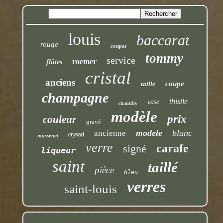
louis
baccarat
rouge
coupes
tommy
service
roemer
flûtes
cristal
anciens
coupe
taille
champagne
thistle
vase
chantilly
modèle
prix
couleur
gravé
modele
blanc
ancienne
crystal
massenet
verre
carafe
signé
liqueur
saint
taillé
pièce
bleu
verres
saint-louis