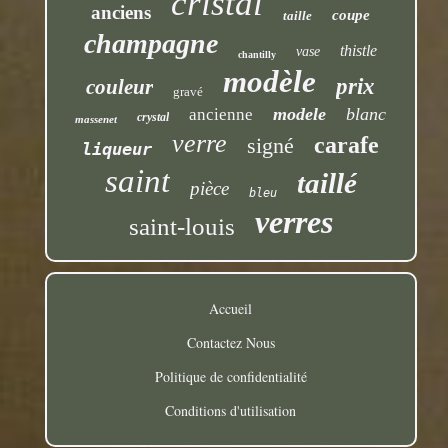
cristal
anciens
coupe
taille
champagne
thistle
vase
chantilly
modèle
prix
couleur
gravé
modele
blanc
ancienne
crystal
massenet
verre
carafe
signé
liqueur
saint
taillé
pièce
bleu
verres
saint-louis
Accueil
Contactez Nous
Politique de confidentialité
Conditions d'utilisation