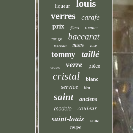
louis
liqueur
verres
carafe
prix
flûtes
roemer
baccarat
rouge
thistle
massenet
vase
taillé
tommy
verre
pièce
coupes
cristal
blanc
service
bleu
saint
anciens
couleur
modele
saint-louis
taille
coupe