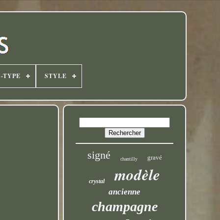
-TYPE
STYLE
signé
gravé
chantilly
modèle
crystal
ancienne
champagne