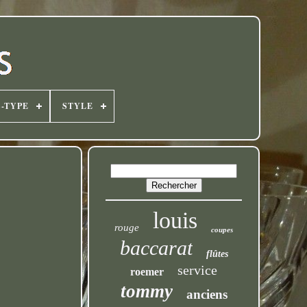
-TYPE
STYLE
louis
rouge
coupes
baccarat
flûtes
service
roemer
tommy
anciens