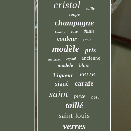
cristal
taille
coupe
champagne
thistle
vase
chantilly
couleur
gravé
modèle
prix
ancienne
crystal
massenet
modele
blanc
verre
liqueur
carafe
signé
saint
pièce
bleu
taillé
saint-louis
verres