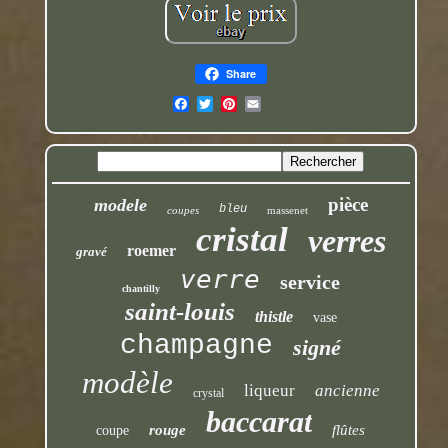
Share
pièce
modele
bleu
coupes
massenet
cristal
verres
roemer
gravé
verre
service
chantilly
saint-louis
thistle
vase
champagne
signé
modèle
liqueur
ancienne
crystal
baccarat
rouge
flûtes
coupe