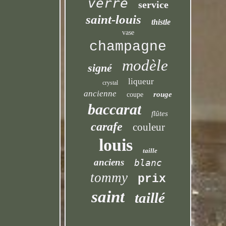
verre
service
saint-louis
thistle
vase
champagne
modèle
signé
liqueur
crystal
ancienne
rouge
coupe
baccarat
flûtes
carafe
couleur
louis
taille
anciens
blanc
tommy
prix
saint
taillé