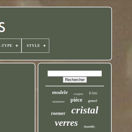
-TYPE
STYLE
modele
bleu
coupes
pièce
gravé
massenet
cristal
roemer
verres
chantilly