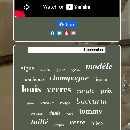
Share
modèle
signé
gravé
crystal
chantilly
champagne
ancienne
liqueur
louis
verres
carafe
prix
baccarat
flûtes
roemer
rouge
tommy
thistle
massenet
vase
taillé
verre
pièce
coupes