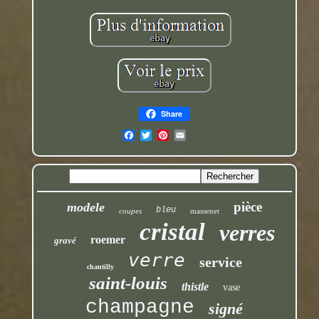
Share
pièce
modele
bleu
coupes
massenet
cristal
verres
roemer
gravé
verre
service
chantilly
saint-louis
thistle
vase
champagne
signé