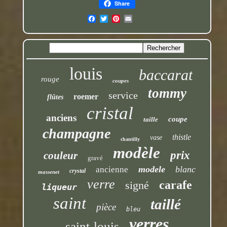
Share
louis
baccarat
rouge
coupes
tommy
service
roemer
flûtes
cristal
anciens
coupe
taille
champagne
thistle
vase
chantilly
modèle
prix
couleur
gravé
modele
blanc
ancienne
crystal
massenet
verre
carafe
signé
liqueur
saint
taillé
pièce
bleu
verres
saint-louis