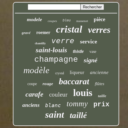
pièce
modele
bleu
coupes
massenet
cristal
verres
roemer
gravé
verre
service
chantilly
saint-louis
thistle
vase
champagne
signé
modèle
liqueur
ancienne
crystal
baccarat
rouge
flûtes
coupe
louis
carafe
couleur
taille
tommy
prix
anciens
blanc
saint
taillé